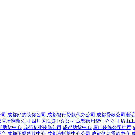
公司
成都好的装修公司
成都银行贷款代办公司
成都贷款公司电话
都房屋翻新公司
四川房抵贷中介公司
成都信用贷中介公司
眉山工
都助贷中心
成都专业装修公司
成都助贷中心
眉山装修公司推荐
平台
成都正规贷款中介
成都房抵贷中介公司
成都低息贷款中介