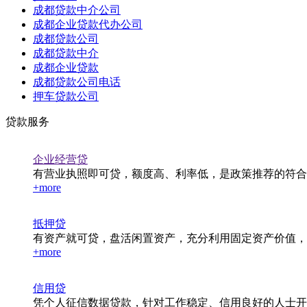
成都贷款中介公司
成都企业贷款代办公司
成都贷款公司
成都贷款中介
成都企业贷款
成都贷款公司电话
押车贷款公司
贷款服务
企业经营贷
有营业执照即可贷，额度高、利率低，是政策推荐的符合
+more
抵押贷
有资产就可贷，盘活闲置资产，充分利用固定资产价值，
+more
信用贷
凭个人征信数据贷款，针对工作稳定、信用良好的人士开