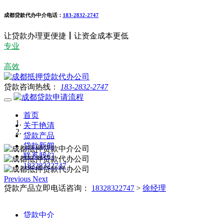
成都贷款代办中介电话：
183-2832-2747
让贷款办理更便捷
丨
让资金成本更低
专业
专业
高效
贷款咨询热线：
183-2832-2747
首页
关于艳清
贷款产品
贷款新闻
联系我们
18328322747
Previous
Next
贷款产品立即电话咨询：
18328322747
>
徐经理
贷款中介