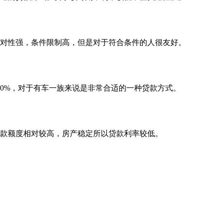
对性强，条件限制高，但是对于符合条件的人很友好。
00%，对于有车一族来说是非常合适的一种贷款方式。
款额度相对较高，房产稳定所以贷款利率较低。