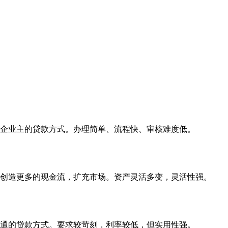
企业主的贷款方式。办理简单、流程快、审核难度低。
创造更多的现金流，扩充市场。资产灵活多变，灵活性强。
通的贷款方式。要求较苛刻，利率较低，但实用性强。